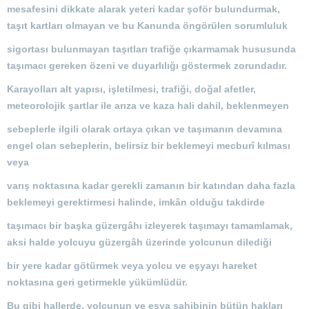
mesafesini dikkate alarak yeteri kadar şoför bulundurmak,
taşıt kartları olmayan ve bu Kanunda öngörülen sorumluluk
sigortası bulunmayan taşıtları trafiğe çıkarmamak hususunda
taşımacı gereken özeni ve duyarlılığı göstermek zorundadır.
Karayolları alt yapısı, işletilmesi, trafiği, doğal afetler,
meteorolojik şartlar ile arıza ve kaza hali dahil, beklenmeyen
sebeplerle ilgili olarak ortaya çıkan ve taşımanın devamına
engel olan sebeplerin, belirsiz bir beklemeyi mecburî kılması
veya
varış noktasına kadar gerekli zamanın bir katından daha fazla
beklemeyi gerektirmesi halinde, imkân olduğu takdirde
taşımacı bir başka güzergâhı izleyerek taşımayı tamamlamak,
aksi halde yolcuyu güzergâh üzerinde yolcunun dilediği
bir yere kadar götürmek veya yolcu ve eşyayı hareket
noktasına geri getirmekle yükümlüdür.
Bu gibi hallerde, yolcunun ve eşya sahibinin bütün hakları