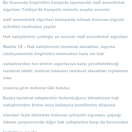
Bu Kanunda öngörülen karayolu taşımacılık malî sorumluluk
sigortası Türkiye’de karayolu motorlu araçlar zorunlu
malî sorumluluk sigortası branşında ruhsatı bulunan sigorta
şirketleri tarafından yapılır.
Hak sahiplerinin çokluğu ve zorunlu malî sorumluluk sigortası
Madde 19 –
Hak sahiplerinin tazminat alacakları, sigorta
sözleşmesinde öngörülen teminattan fazla ise hak
sahiplerinden her birinin sigortacıya karşı yöneltebileceği
tazminat talebi, teminat tutarının tazminat alacakları toplamına
olan
oranına göre indirime tâbi tutulur.
Başka tazminat taleplerinin bulunduğunu bilmeksizin hak
sahiplerinden birine veya birkaçına kendilerine düşecek
olandan fazla ödemede bulunan iyiniyetli sigortacı, yaptığı
ödeme çerçevesinde diğer hak sahiplerine karşı da borcundan