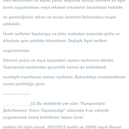
ülke ekonomisi ve kamu yararı aleyhine sonuç vermesi ve aşırı
ücret uygulanması veya rekabet ortamının bozulması halinde
ve gerektiğinde taban ve tavan ücretleri Bakanlıkça tespit
edilebilir.
Ücret tarifeleri başlangıç ve bitiş noktaları arasında gidiş ve
dönüşte aynı şekilde düzenlenir. Değişik fiyat tarifesi
uygulanamaz.
Düzenli yolcu ve eşya taşımaları zaman tarifesine tâbidir.
Taşımacılar tarafından geçerlilik süresi de belirtilmek
suretiyle hazırlanan zaman tarifeleri, Bakanlıkça onaylandıktan
sonra yürürlüğe girer.
––––––––––––
____________
(1) Bu maddede yer alan “Karayoluyla
Şehirlerarası Yolcu Taşımacılığı” alanında 4 ay süreyle
uygulanmak üzere belirlenen taban ücret
tarifesi ile ilgili olarak, 29/1/2013 tarihli ve 28543 sayılı Resmi