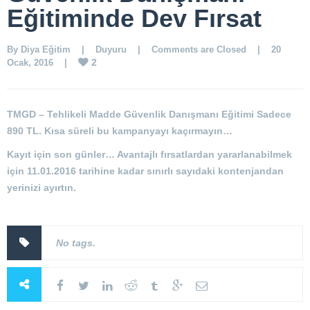
Eğitiminde Dev Fırsat
By 
Diya Eğitim
    |    
Duyuru
    |    
Comments are Closed
    |    20 
2
Ocak, 2016    |    
TMGD – Tehlikeli Madde Güvenlik Danışmanı Eğitimi Sadece
890 TL
. Kısa süreli bu kampanyayı kaçırmayın…
Kayıt için son günler… Avantajlı fırsatlardan yararlanabilmek
için 11.01.2016 tarihine kadar sınırlı sayıdaki kontenjandan
yerinizi ayırtın.
No tags.